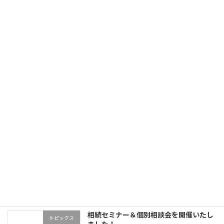
相続があった場合の青色申告承認申請
相続・贈与
お亡くなりになられた方の確定申告
税の豆知識
相続税申告のデジタル化
トピックス
相続セミナー＆個別相談会を開催いたし
トピックス