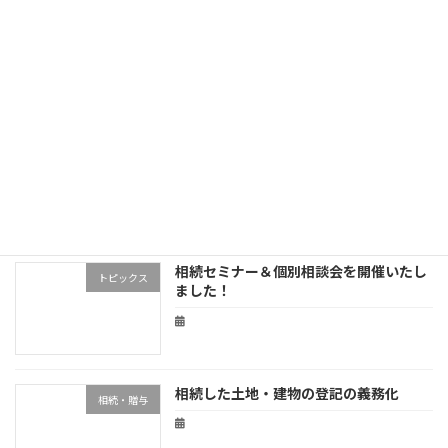
お亡くなりになられた方の確定申告
税の豆知識
相続税申告のデジタル化
トピックス
相続セミナー＆個別相談会を開催いたし
トピックス
ました！
相続した土地・建物の登記の義務化
相続・贈与